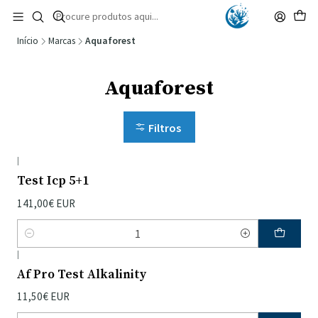
🚚 Portugal Continental: Portes Grátis desde 149,90€ (Envio extresso: 14,90€)
Ler mais
Início
Marcas
Aquaforest
Aquaforest
Filtros
|
Test Icp 5+1
141,00€ EUR
Quantidade
|
Af Pro Test Alkalinity
11,50€ EUR