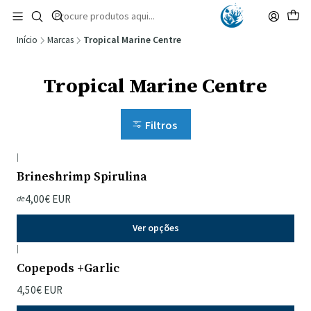
🚚 Portugal Continental: Portes Grátis desde 149,90€ (Envio extresso: 14,90€)
Ler mais
Início
Marcas
Tropical Marine Centre
Tropical Marine Centre
Filtros
|
Brineshrimp Spirulina
4,00€ EUR
de
Ver opções
|
Copepods +Garlic
4,50€ EUR