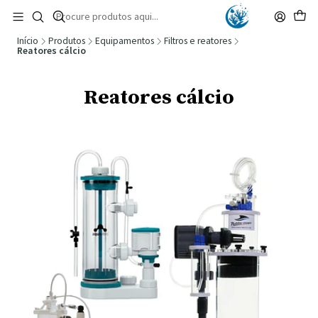
🚚 Portugal Continental: Portes Grátis desde 149,90€ (Envio extresso: 14,90€)
Ler mais
Início
Produtos
Equipamentos
Filtros e reatores
Reatores cálcio
Reatores cálcio