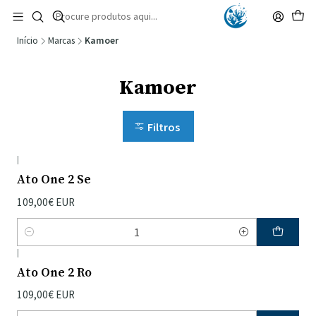
🚚 Portugal Continental: Portes Grátis desde 149,90€ (Envio extresso: 14,90€)
Ler mais
Início
Marcas
Kamoer
Kamoer
Filtros
|
Ato One 2 Se
109,00€ EUR
Quantidade
|
Ato One 2 Ro
109,00€ EUR