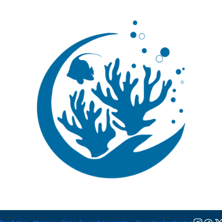
🚚 Portugal Continental: Portes Grátis desde 149,90€ (Envio extresso: 14,90€)
Ler mai
Esponjas
Ainda não há produtos disponíveis aqui
urar outras categorias ou usar a barra de pesquisa para encontrar