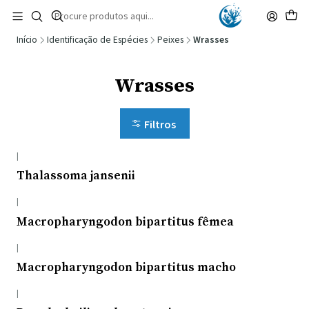
🚚 Portugal Continental: Portes Grátis desde 149,90€ (Envio extresso: 14,90€)
Ler mais
Início
Identificação de Espécies
Peixes
Wrasses
Wrasses
Filtros
|
Thalassoma jansenii
|
Macropharyngodon bipartitus fêmea
|
Macropharyngodon bipartitus macho
|