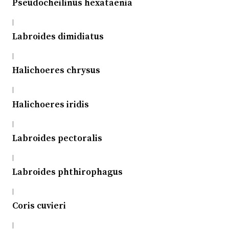
Pseudocheilinus hexataenia
|
Labroides dimidiatus
|
Halichoeres chrysus
|
Halichoeres iridis
|
Labroides pectoralis
|
Labroides phthirophagus
|
Coris cuvieri
|