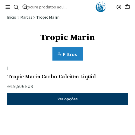
🚚 Portugal Continental: Portes Grátis desde 149,90€ (Envio extresso: 14,90€)
Ler mais
Início
Marcas
Tropic Marin
Tropic Marin
Filtros
|
Tropic Marin Carbo-Calcium Liquid
19,50€ EUR
de
Ver opções