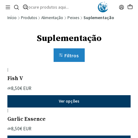
🚚 Portugal Continental: Portes Grátis desde 149,90€ (Envio extresso: 14,90€)
Ler mais
Início
Produtos
Alimentação
Peixes
Suplementação
Suplementação
Filtros
|
Fish V
8,50€ EUR
de
Ver opções
|
Garlic Essence
8,50€ EUR
de