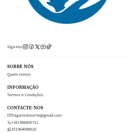
Siga-nos
SOBRE NÓS
Quem somos
INFORMAÇÃO
Termos e Condições
CONTACTE-NOS
fragariodonorte@gmail.com
+351966435711
351964098820