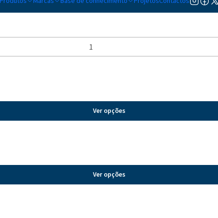
Produtos
Marcas
Base de conhecimento
Projetos
Contactos
Ver opções
Ver opções