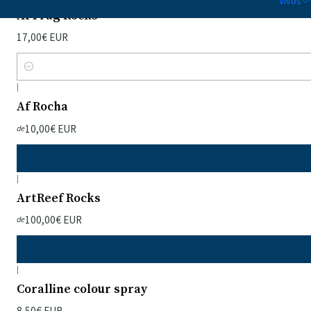
Vivos
Af Frag Rocks
17,00€ EUR
Quantidade
|
Af Rocha
10,00€ EUR
de
|
ArtReef Rocks
100,00€ EUR
de
|
Coralline colour spray
8,50€ EUR