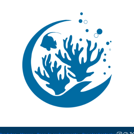
🚚 Portugal Continental: Portes Grátis desde 149,90€ (Envio extresso: 14,90€)
Ler mai
Rochas