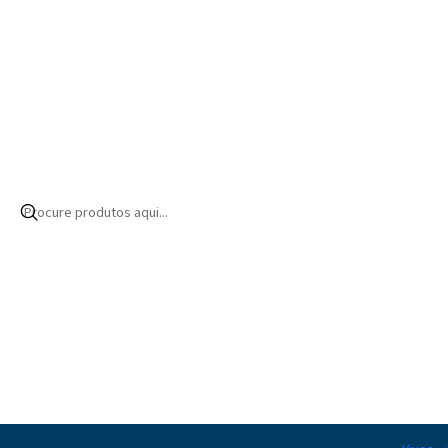
Início
Produtos
Aquascaping
Hardscape
Rochas
|
Af Mini Rocks
13,00€ EUR
Quantidade
|
Af Plug Rocks
17,00€ EUR
Quantidade
|