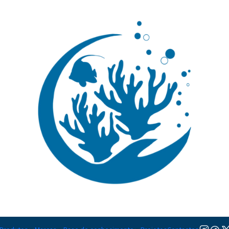
🚚 Portugal Continental: Portes Grátis desde 149,90€ (Envio extresso: 14,90€)
Ler mai
Cavalos Marinhos