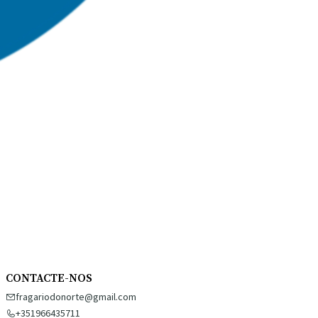
CONTACTE-NOS
fragariodonorte@gmail.com
+351966435711