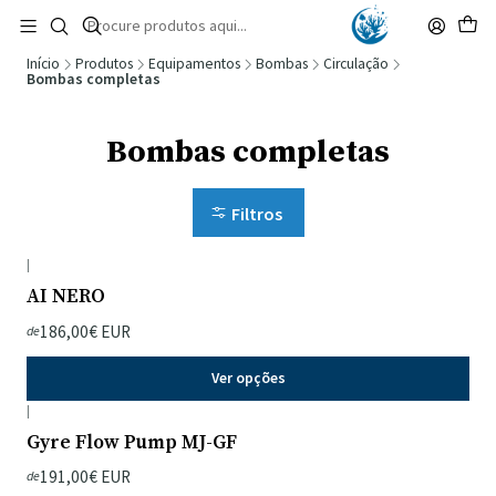
🚚 Portugal Continental: Portes Grátis desde 149,90€ (Envio extresso: 14,90€)
Ler mais
Início
Produtos
Equipamentos
Bombas
Circulação
Bombas completas
Bombas completas
Filtros
|
AI NERO
186,00€ EUR
de
Ver opções
|
Gyre Flow Pump MJ-GF
191,00€ EUR
de