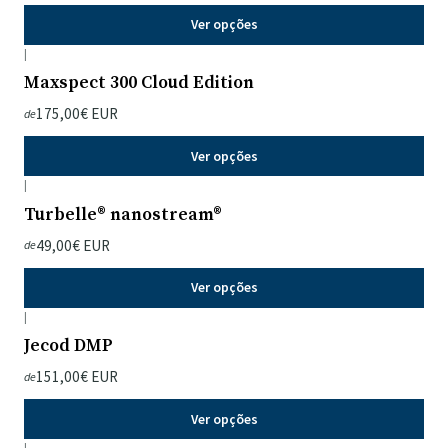
Ver opções
|
Maxspect 300 Cloud Edition
175,00€ EUR
de
Ver opções
|
Turbelle® nanostream®
49,00€ EUR
de
Ver opções
|
Jecod DMP
151,00€ EUR
de
Ver opções
|