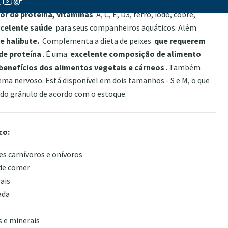
trução fundamental para
os tecidos, especialmente
or de proteína, vitaminas
A, C, E, D3, ferro, iodo, cobre,
xcelente saúde
para seus companheiros aquáticos. Além
e halibute.
Complementa a dieta de peixes
que requerem
de proteína
. É uma
excelente composição de alimento
enefícios dos alimentos vegetais e cárneos
. Também
ema nervoso. Está disponível em dois tamanhos - S e M, o que
do grânulo de acordo com o estoque.
co:
es carnívoros e onívoros
 de comer
ais
ada
 e minerais