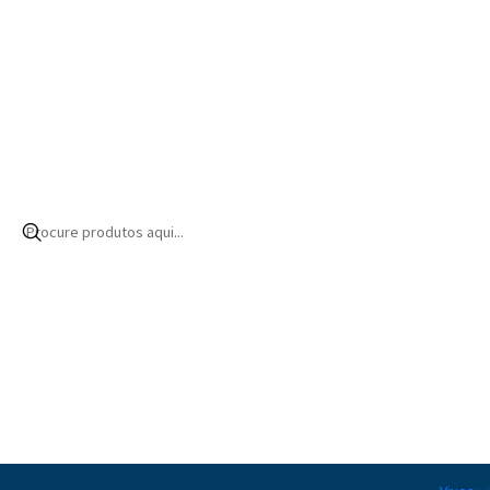
Início
Produtos
Alimentação
Peixes
Granulado
AF Marine Mix S