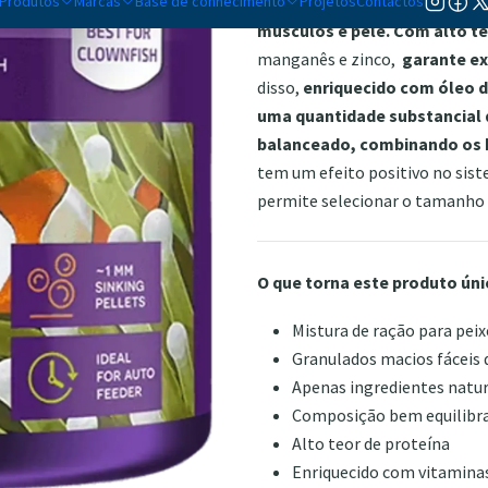
Produtos
Marcas
Base de conhecimento
qualidade
Projetos
, um bloco de cons
Contactos
músculos e pele.
Com alto te
manganês e zinco,
garante e
disso,
enriquecido com óleo d
uma quantidade substancial 
balanceado, combinando os b
tem um efeito positivo no sist
permite selecionar o tamanho 
O que torna este produto úni
Mistura de ração para peix
Granulados macios fáceis
Apenas ingredientes natur
Composição bem equilibr
Alto teor de proteína
Enriquecido com vitaminas