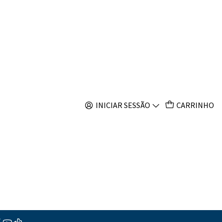
s
Mix S
ar ao Carrinho
Comprar agora
INICIAR SESSÃO
CARRINHO
s
ções
alidade recomendado para peixes ornamentais carnívoros,
cie Amphiprion (peixe-palhaço). Particularmente
rico em
alimento fornece aos peixes
proteína animal de alta