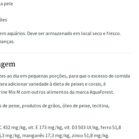
 a pele
ções
 em aquários. Deve ser armazenado em local seco e fresco.
ianças.
sagem
zes ao dia em pequenas porções, para que o excesso de comida
ra adicionar variedade à dieta de peixes e corais, é
ine Mix M com outros alimentos da marca Aquaforest.
de peixe, produtos de grãos, óleo de peixe, lecitina,
 C 432 mg/kg, vit. E 173 mg/kg, vit. D3 503 UI/kg, ferro 51,8
4,3 mg/kg, manganês 17,3 mg/kg, zinco 51,8 mg/kg.