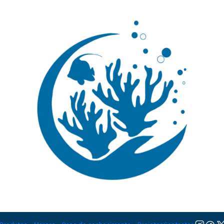
🚚 Portugal Continental: Portes Grátis desde 149,90€ (Envio extresso: 14,90€)
Ler mai
|
AF Marine 
Adicion
Quantidade
Adicionar à lista de favorito
Mostrar stock das localiza
DESCRIÇÃO
Alimento granulado de alta qu
especialmente aqueles da espé
pequenos crustáceos
, este 