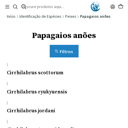
🚚 Portugal Continental: Portes Grátis desde 149,90€ (Envio extresso: 14,90€)
Ler mais
Início
Identificação de Espécies
Peixes
Papagaios anões
Papagaios anões
Filtros
|
Cirrhilabrus scottorum
|
Cirrhilabrus ryukyuensis
|
Cirrhilabrus jordani
|