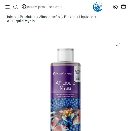
🚚 Portugal Continental: Portes Grátis desde 149,90€ (Envio extresso: 14,90€)
Ler mais
Início
Produtos
Alimentação
Peixes
Líquidos
AF Liquid Mysis