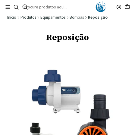
🚚 Portugal Continental: Portes Grátis desde 149,90€ (Envio extresso: 14,90€)
Ler mais
Início
Produtos
Equipamentos
Bombas
Reposição
Reposição