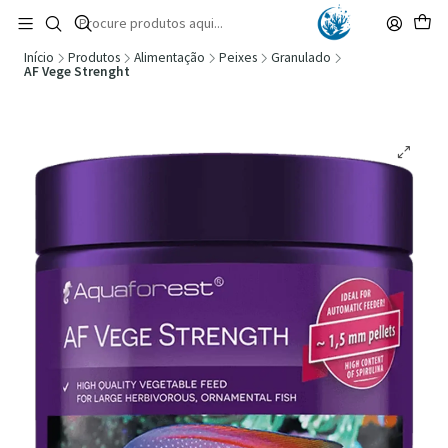
🚚 Portugal Continental: Portes Grátis desde 149,90€ (Envio extresso: 14,90€)
Ler mais
Início
Produtos
Alimentação
Peixes
Granulado
AF Vege Strenght