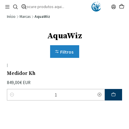
🚚 Portugal Continental: Portes Grátis desde 149,90€ (Envio extresso: 14,90€)
Ler mais
Início
Marcas
AquaWiz
AquaWiz
Filtros
|
Medidor Kh
849,00€ EUR
Quantidade