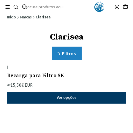
🚚 Portugal Continental: Portes Grátis desde 149,90€ (Envio extresso: 14,90€)
Ler mais
Início
Marcas
Clarisea
Clarisea
Filtros
|
Recarga para Filtro SK
15,50€ EUR
de
Ver opções