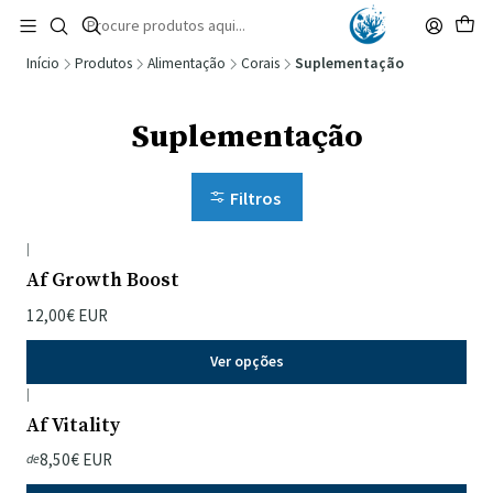
🚚 Portugal Continental: Portes Grátis desde 149,90€ (Envio extresso: 14,90€)
Ler mais
Início
Produtos
Alimentação
Corais
Suplementação
Suplementação
Filtros
|
Af Growth Boost
12,00€ EUR
Ver opções
|
Af Vitality
8,50€ EUR
de