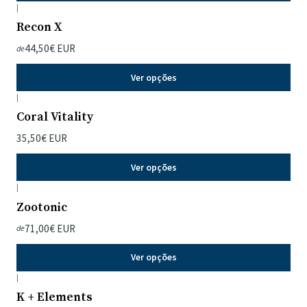
|
Recon X
44,50€ EUR
de
Ver opções
|
Coral Vitality
35,50€ EUR
Ver opções
|
Zootonic
71,00€ EUR
de
Ver opções
|
K + Elements