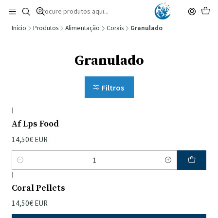
🚚 Portugal Continental: Portes Grátis desde 149,90€ (Envio extresso: 14,90€)
Ler mais
Início
Produtos
Alimentação
Corais
Granulado
Granulado
Filtros
|
Af Lps Food
14,50€ EUR
Quantidade
|
Coral Pellets
14,50€ EUR