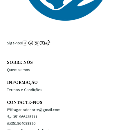
Siga-nos
SOBRE NÓS
Quem somos
INFORMAÇÃO
Termos e Condições
CONTACTE-NOS
fragariodonorte@gmail.com
+351966435711
351964098820