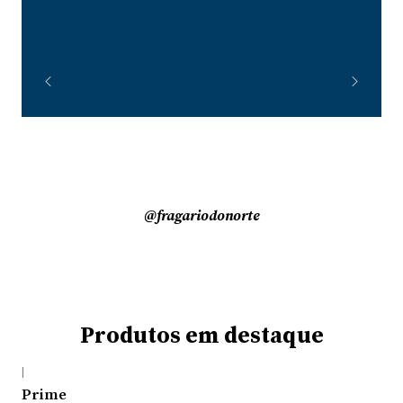
SPS
LPS
Softs
Peixes
Invertebrados
Macroalgas
@fragariodonorte
Produtos em destaque
|
Prime