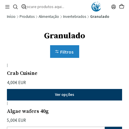
🚚 Portugal Continental: Portes Grátis desde 149,90€ (Envio extresso: 14,90€)
Ler mais
Início
Produtos
Alimentação
Invertebrados
Granulado
Granulado
Filtros
|
Crab Cuisine
4,00€ EUR
Ver opções
|
Algae wafers 40g
5,00€ EUR