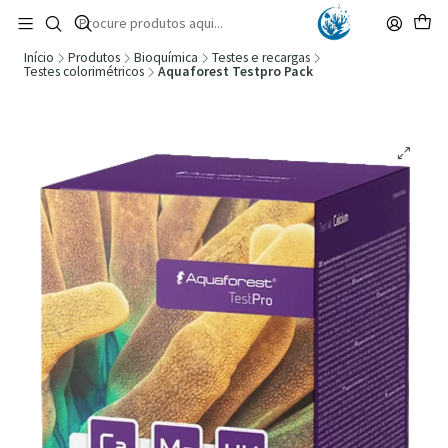
🚚 Portugal Continental: Portes Grátis desde 149,90€ (Envio extresso: 14,90€)
Ler mais
Início
Produtos
Bioquímica
Testes e recargas
Testes colorimétricos
Aquaforest Testpro Pack