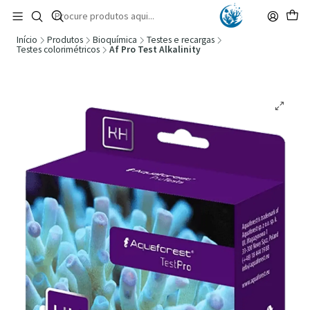
🚚 Portugal Continental: Portes Grátis desde 149,90€ (Envio extresso: 14,90€)
Ler mais
Início
Produtos
Bioquímica
Testes e recargas
Testes colorimétricos
Af Pro Test Alkalinity