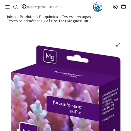
🚚 Portugal Continental: Portes Grátis desde 149,90€ (Envio extresso: 14,90€)
Ler mais
Início
Produtos
Bioquímica
Testes e recargas
Testes colorimétricos
Af Pro Test Magnesium