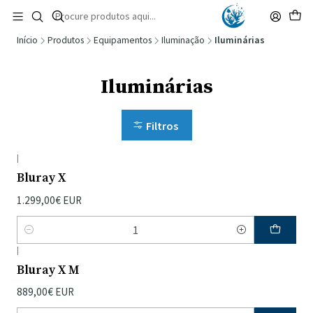
🚚 Portugal Continental: Portes Grátis desde 149,90€ (Envio extresso: 14,90€)
Ler mais
Início
Produtos
Equipamentos
Iluminação
Iluminárias
Iluminárias
Filtros
|
Bluray X
1.299,00€ EUR
Quantidade
|
Bluray X M
889,00€ EUR