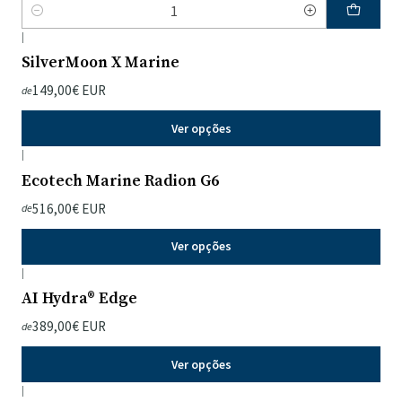
Quantidade
|
SilverMoon X Marine
149,00€ EUR
de
Ver opções
|
Ecotech Marine Radion G6
516,00€ EUR
de
Ver opções
|
AI Hydra® Edge
389,00€ EUR
de
Ver opções
|