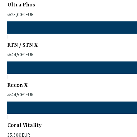
Ultra Phos
23,00€ EUR
de
|
RTN / STN X
44,50€ EUR
de
|
Recon X
44,50€ EUR
de
|
Coral Vitality
35,50€ EUR