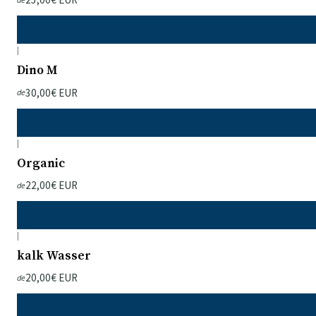
|
Dino M
30,00€ EUR
de
|
Organic
22,00€ EUR
de
|
kalk Wasser
20,00€ EUR
de