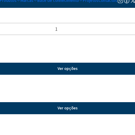
Produtos
Marcas
Base de conhecimento
Projetos
Contactos
Ver opções
Ver opções