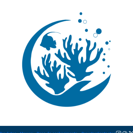
🚚 Portugal Continental: Portes Grátis desde 149,90€ (Envio extresso: 14,90€)
Ler mai
Fauna Marin
Ver opções