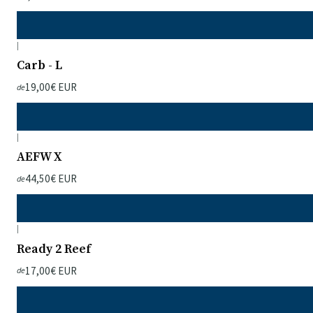
|
Carb - L
19,00€ EUR
de
|
AEFW X
44,50€ EUR
de
|
Ready 2 Reef
17,00€ EUR
de