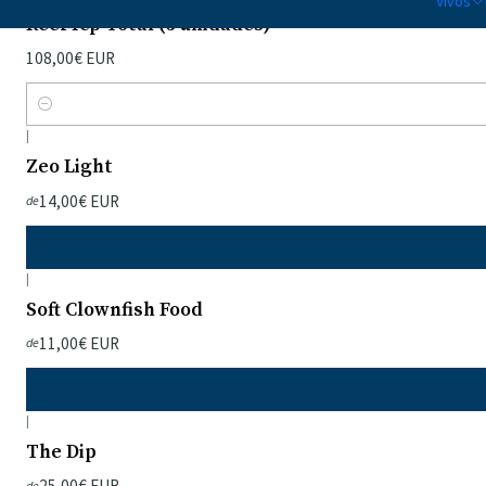
Vivos
Reef Icp Total (3 unidades)
108,00€ EUR
Quantidade
|
Zeo Light
14,00€ EUR
de
|
Soft Clownfish Food
11,00€ EUR
de
|
The Dip
25,00€ EUR
de