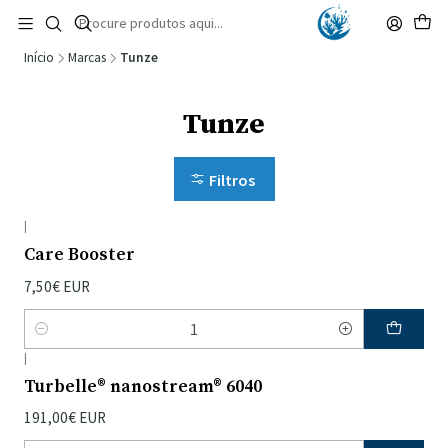
🚚 Portugal Continental: Portes Grátis desde 149,90€ (Envio extresso: 14,90€)
Ler mais
Início
Marcas
Tunze
Tunze
Filtros
|
Care Booster
7,50€ EUR
Quantidade
|
Turbelle® nanostream® 6040
191,00€ EUR