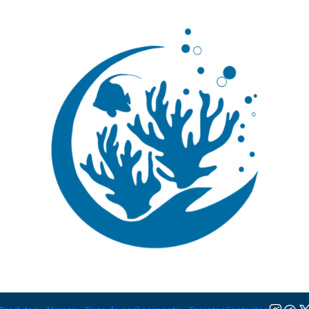
🚚 Portugal Continental: Portes Grátis desde 149,90€ (Envio extresso: 14,90€)
Ler mai
Sondas