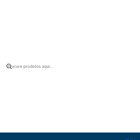
Início
Produtos
Equipamentos
Controlo e regulação
Sondas
|
Sonda de temperatura Neptune
56,50€ EUR
Quantidade
|
Sonda de ph Neptune
131,50€ EUR
Quantidade
|