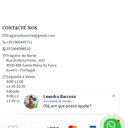
CONTACTE-NOS
fragariodonorte@gmail.com
+351966435711
351964098820
Fragario do Norte
Rua Dr.Mota Pinto , 633
4505-495 Santa Maria Da Feira
Aveiro - Portugal
Segunda a Sexta
9:00-12:00
13:30-18:30
Sábado
9:00-12:00
13:30-18:30