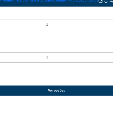
Produtos
Marcas
Base de conhecimento
Projetos
Contactos
Ver opções