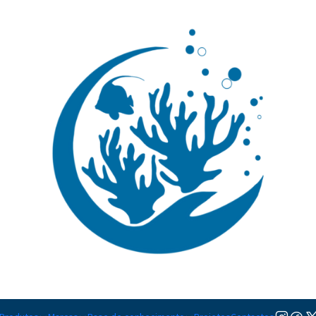
🚚 Portugal Continental: Portes Grátis desde 149,90€ (Envio extresso: 14,90€)
Ler mai
Líquidos