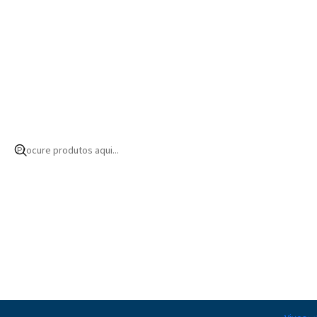
Início
Produtos
Alimentação
Invertebrados
Líquidos
|
AF Liquid Mysis
16,50€ EUR
Quantidade
|
AF Liquid Vege
16,50€ EUR
Quantidade
|