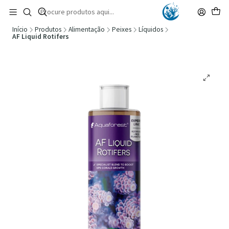
🚚 Portugal Continental: Portes Grátis desde 149,90€ (Envio extresso: 14,90€)
Ler mais
Início
Produtos
Alimentação
Peixes
Líquidos
AF Liquid Rotifers