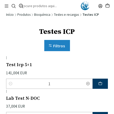
🚚 Portugal Continental: Portes Grátis desde 149,90€ (Envio extresso: 14,90€)
Ler mais
Início
Produtos
Bioquímica
Testes e recargas
Testes ICP
Testes ICP
Filtros
|
Test Icp 5+1
141,00€ EUR
Quantidade
|
Lab Test N-DOC
37,00€ EUR