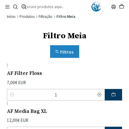
🚚 Portugal Continental: Portes Grátis desde 149,90€ (Envio extresso: 14,90€)
Ler mais
Início
Produtos
Filtração
Filtro Meia
Filtro Meia
Filtros
|
AF Filter Floss
7,00€ EUR
Quantidade
|
AF Media Bag XL
12,00€ EUR