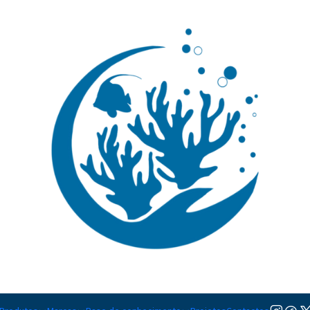
🚚 Portugal Continental: Portes Grátis desde 149,90€ (Envio extresso: 14,90€)
Ler mai
ae
Dendrophylliidae
Ainda não há produtos disponíveis aqui
urar outras categorias ou usar a barra de pesquisa para encontrar