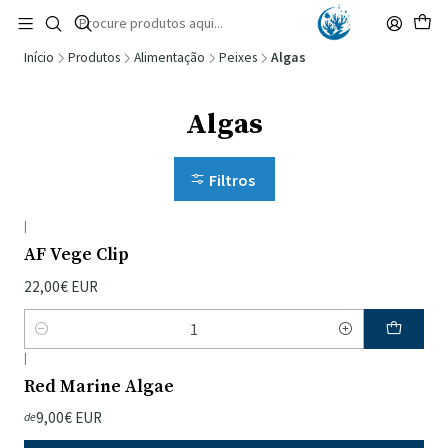
🚚 Portugal Continental: Portes Grátis desde 149,90€ (Envio extresso: 14,90€)
Ler mais
Início
Produtos
Alimentação
Peixes
Algas
Algas
Filtros
|
AF Vege Clip
22,00€ EUR
Quantidade
|
Red Marine Algae
9,00€ EUR
de