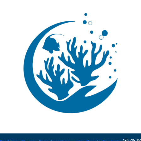
🚚 Portugal Continental: Portes Grátis desde 149,90€ (Envio extresso: 14,90€)
Ler mai
Bodiões