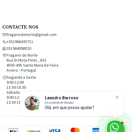
CONTACTE-NOS
fragariodonorte@gmail.com
+351966435711
351964098820
Fragario do Norte
Rua Dr.Mota Pinto , 633
4505-495 Santa Maria Da Feira
Aveiro - Portugal
Segunda a Sexta
9:00-12:00
13:30-18:30
Sábado
9:00-12:00
13:30-18:30