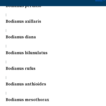
Vivos
Bodianus perditio
|
Bodianus axillaris
|
Bodianus diana
|
Bodianus bilunulatus
|
Bodianus rufus
|
Bodianus anthioides
|
Bodianus mesothorax