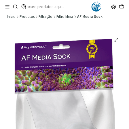
🚚 Portugal Continental: Portes Grátis desde 149,90€ (Envio extresso: 14,90€)
Ler mais
Início
Produtos
Filtração
Filtro Meia
AF Media Sock