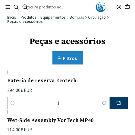
🚚 Portugal Continental: Portes Grátis desde 149,90€ (Envio extresso: 14,90€)
Ler mais
Início
Produtos
Equipamentos
Bombas
Circulação
Peças e acessórios
Peças e acessórios
Filtros
|
Bateria de reserva Ecotech
294,00€ EUR
Quantidade
|
Wet-Side Assembly VorTech MP40
114,00€ EUR