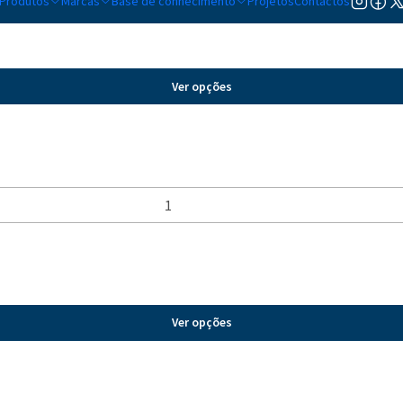
Produtos
Marcas
Base de conhecimento
Projetos
Contactos
Ver opções
Ver opções