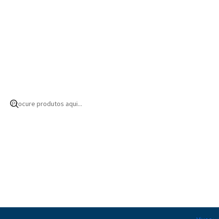
Início
Produtos
Equipamentos
Filtros e reatores
Filtro fluidizado
|
Reactor Af
115,00€ EUR
de
|
BIO-PELLET FILTER
125,00€ EUR
de
|