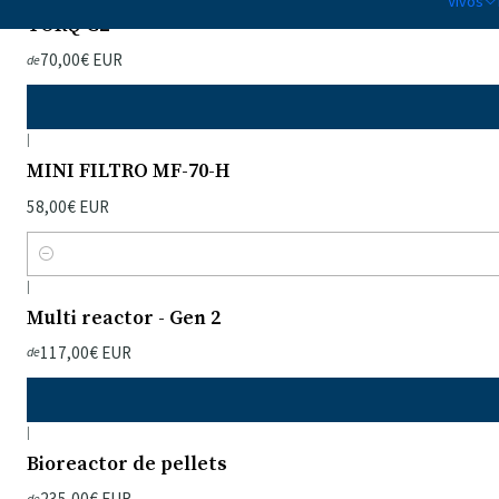
Vivos
TORQ G2
70,00€ EUR
de
|
MINI FILTRO MF-70-H
58,00€ EUR
Quantidade
|
Multi reactor - Gen 2
117,00€ EUR
de
|
Bioreactor de pellets
235,00€ EUR
de