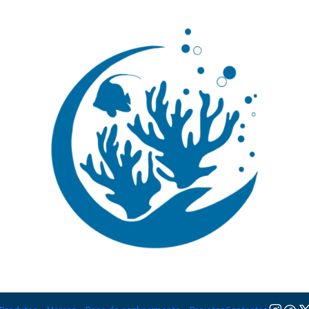
🚚 Portugal Continental: Portes Grátis desde 149,90€ (Envio extresso: 14,90€)
Ler mai
Filtros completos
Filtros completos
Ver opções
Ver opções