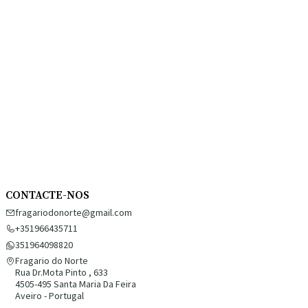
CONTACTE-NOS
fragariodonorte@gmail.com
+351966435711
351964098820
Fragario do Norte
Rua Dr.Mota Pinto , 633
4505-495 Santa Maria Da Feira
Aveiro - Portugal