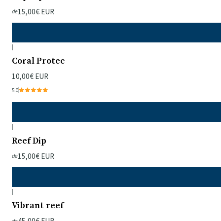
15,00€ EUR
de
|
Coral Protec
10,00€ EUR
5.0
|
Reef Dip
15,00€ EUR
de
|
Vibrant reef
45,00€ EUR
de