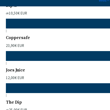
Vivos
Dip X
10,50€ EUR
de
|
Coppersafe
23,90€ EUR
|
Joes Juice
12,00€ EUR
|
The Dip
25,00€ EUR
de