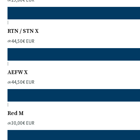
|
RTN / STN X
44,50€ EUR
de
|
AEFW X
44,50€ EUR
de
|
Red M
30,00€ EUR
de