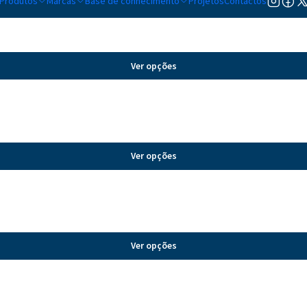
Produtos
Marcas
Base de conhecimento
Projetos
Contactos
Ver opções
Ver opções
Ver opções