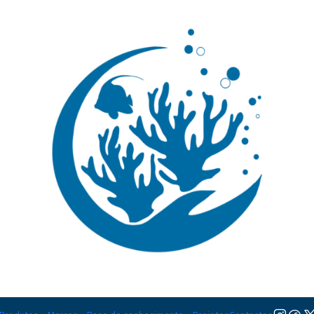
🚚 Portugal Continental: Portes Grátis desde 149,90€ (Envio extresso: 14,90€)
Ler mai
s de Pragas
Tratamentos de Pragas
Ver opções
Ver opções