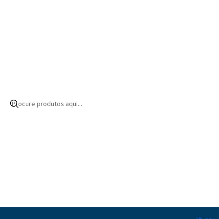
Início
Produtos
Bioquímica
Tratamentos e medicação
Tratamento
|
Af Protect Dip
16,00€ EUR
|
Aiptasia-X
21,00€ EUR
de
|