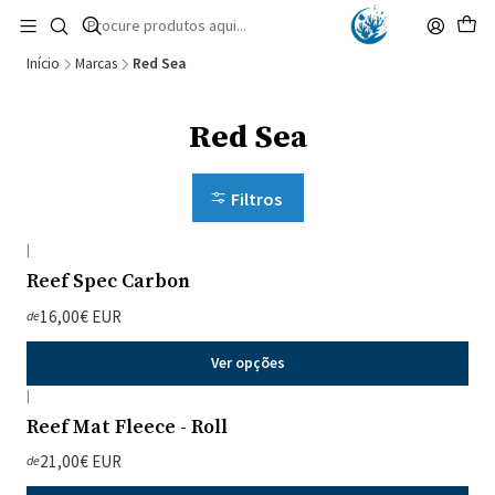
🚚 Portugal Continental: Portes Grátis desde 149,90€ (Envio extresso: 14,90€)
Ler mais
Início
Marcas
Red Sea
Red Sea
Filtros
|
Reef Spec Carbon
16,00€ EUR
de
Ver opções
|
Reef Mat Fleece - Roll
21,00€ EUR
de