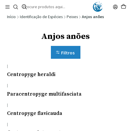
🚚 Portugal Continental: Portes Grátis desde 149,90€ (Envio extresso: 14,90€)
Ler mais
Início
Identificação de Espécies
Peixes
Anjos anões
Anjos anões
Filtros
|
Centropyge heraldi
|
Paracentropyge multifasciata
|
Centropyge flavicauda
|