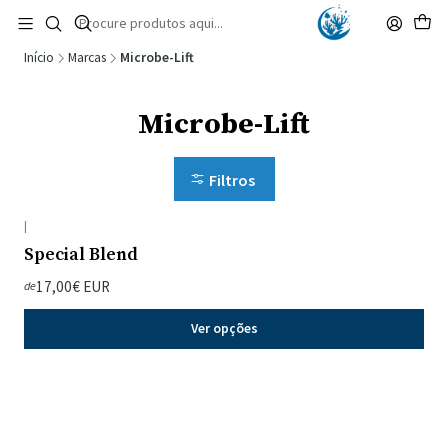
🚚 Portugal Continental: Portes Grátis desde 149,90€ (Envio extresso: 14,90€)
Ler mais
Início
Marcas
Microbe-Lift
Microbe-Lift
Filtros
|
Special Blend
17,00€ EUR
de
Ver opções