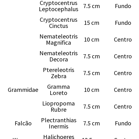
Cryptocentrus
7.5 cm
Fundo
Leptocephalus
Cryptocentrus
15 cm
Fundo
Cinctus
Nemateleotris
10 cm
Centro
Magnifica
Nemateleotris
7.5 cm
Centro
Decora
Ptereleotris
7.5 cm
Centro
Zebra
Gramma
Grammidae
10 cm
Centro
Loreto
Liopropoma
7.5 cm
Centro
Rubre
Plectranthias
Falcão
7.5 cm
Fundo
Inermis
Halichoeres