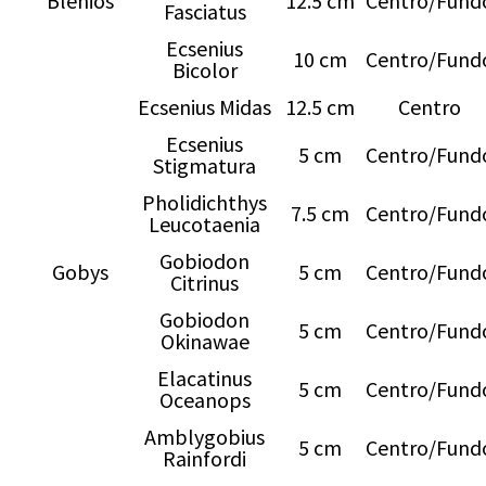
Blénios
12.5 cm
Centro/Fund
Fasciatus
Ecsenius
10 cm
Centro/Fund
Bicolor
Ecsenius Midas
12.5 cm
Centro
Ecsenius
5 cm
Centro/Fund
Stigmatura
Pholidichthys
7.5 cm
Centro/Fund
Leucotaenia
Gobiodon
Gobys
5 cm
Centro/Fund
Citrinus
Gobiodon
5 cm
Centro/Fund
Okinawae
Elacatinus
5 cm
Centro/Fund
Oceanops
Amblygobius
5 cm
Centro/Fund
Rainfordi