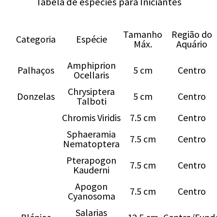
Tabela de espécies para Iniciantes
Tamanho
Região do
Categoria
Espécie
Máx.
Aquário
Amphiprion
Palhaços
5 cm
Centro
Ocellaris
Chrysiptera
Donzelas
5 cm
Centro
Talboti
Chromis Viridis
7.5 cm
Centro
Sphaeramia
7.5 cm
Centro
Nematoptera
Pterapogon
7.5 cm
Centro
Kauderni
Apogon
7.5 cm
Centro
Cyanosoma
Salarias