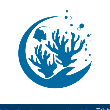
🚚 Portugal Continental: Portes Grátis desde 149,90€ (Envio extresso: 14,90€)
Ler mai
Caranguejos
Ainda não há produtos disponíveis aqui
urar outras categorias ou usar a barra de pesquisa para encontrar