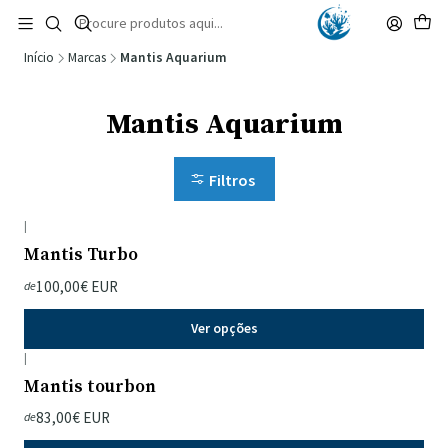
🚚 Portugal Continental: Portes Grátis desde 149,90€ (Envio extresso: 14,90€)
Ler mais
Início
Marcas
Mantis Aquarium
Mantis Aquarium
Filtros
|
Mantis Turbo
100,00€ EUR
de
Ver opções
|
Mantis tourbon
83,00€ EUR
de