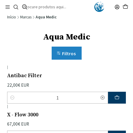
🚚 Portugal Continental: Portes Grátis desde 149,90€ (Envio extresso: 14,90€)
Ler mais
Início
Marcas
Aqua Medic
Aqua Medic
Filtros
|
Antibac Filter
22,00€ EUR
Quantidade
|
X - Flow 3000
67,00€ EUR