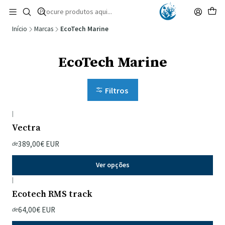
🚚 Portugal Continental: Portes Grátis desde 149,90€ (Envio extresso: 14,90€)
Ler mais
Início
Marcas
EcoTech Marine
EcoTech Marine
Filtros
|
Vectra
389,00€ EUR
de
Ver opções
|
Ecotech RMS track
64,00€ EUR
de