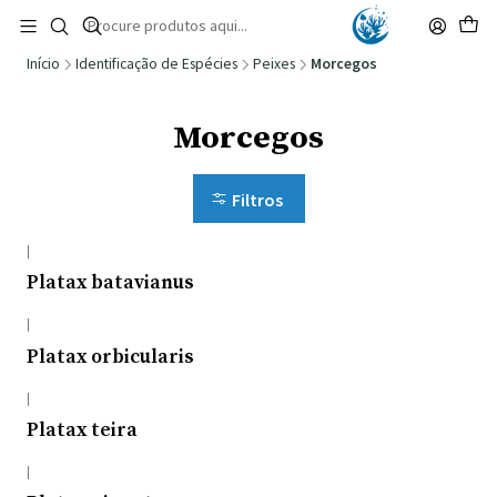
🚚 Portugal Continental: Portes Grátis desde 149,90€ (Envio extresso: 14,90€)
Ler mais
Início
Identificação de Espécies
Peixes
Morcegos
Morcegos
Filtros
|
Platax batavianus
|
Platax orbicularis
|
Platax teira
|