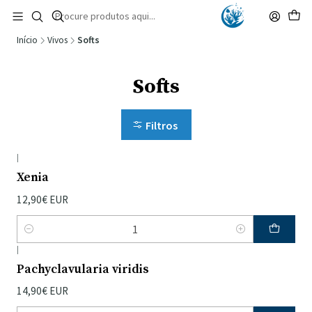
🚚 Portugal Continental: Portes Grátis desde 149,90€ (Envio extresso: 14,90€)
Ler mais
Início
Vivos
Softs
Softs
Filtros
|
Xenia
12,90€ EUR
Quantidade
|
Pachyclavularia viridis
14,90€ EUR